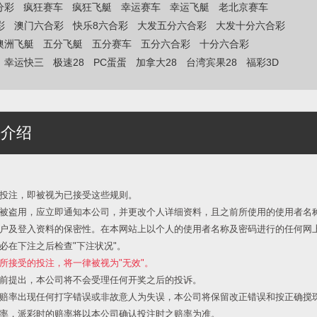
分彩
疯狂赛车
疯狂飞艇
幸运赛车
幸运飞艇
老北京赛车
彩
澳门六合彩
快乐8六合彩
大发五分六合彩
大发十分六合彩
澳洲飞艇
五分飞艇
五分赛车
五分六合彩
十分六合彩
幸运快三
极速28
PC蛋蛋
加拿大28
台湾宾果28
福彩3D
介绍
投注，即被视为已接受这些规则。
被盗用，应立即通知本公司，并更改个人详细资料，且之前所使用的使用者名
户及登入资料的保密性。在本网站上以个人的使用者名称及密码进行的任何网
必在下注之后检查"下注状况"。
所接受的投注，将一律被视为"无效"。
前提出，本公司将不会受理任何开奖之后的投诉。
赔率出现任何打字错误或非故意人为失误，本公司将保留改正错误和按正确搅
率，派彩时的赔率将以本公司确认投注时之赔率为准。