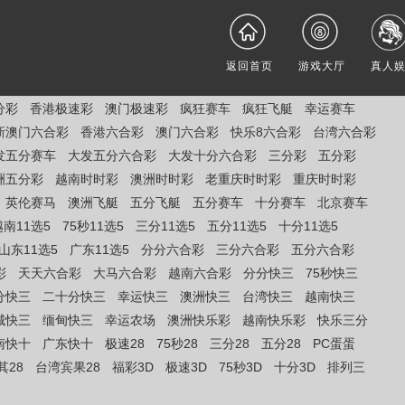
返回首页
游戏大厅
真人
分彩
香港极速彩
澳门极速彩
疯狂赛车
疯狂飞艇
幸运赛车
新澳门六合彩
香港六合彩
澳门六合彩
快乐8六合彩
台湾六合彩
发五分赛车
大发五分六合彩
大发十分六合彩
三分彩
五分彩
洲五分彩
越南时时彩
澳洲时时彩
老重庆时时彩
重庆时时彩
英伦赛马
澳洲飞艇
五分飞艇
五分赛车
十分赛车
北京赛车
越南11选5
75秒11选5
三分11选5
五分11选5
十分11选5
山东11选5
广东11选5
分分六合彩
三分六合彩
五分六合彩
彩
天天六合彩
大马六合彩
越南六合彩
分分快三
75秒快三
分快三
二十分快三
幸运快三
澳洲快三
台湾快三
越南快三
城快三
缅甸快三
幸运农场
澳洲快乐彩
越南快乐彩
快乐三分
南快十
广东快十
极速28
75秒28
三分28
五分28
PC蛋蛋
其28
台湾宾果28
福彩3D
极速3D
75秒3D
十分3D
排列三