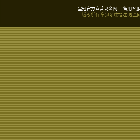
皇冠官方直营现金网
|
备用客
版权所有 皇冠足球投注-现金网 建