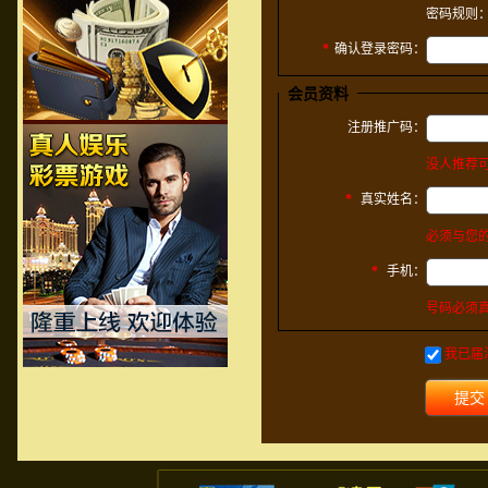
密码规则
*
确认登录密码：
会员资料
注册推广码：
没人推荐
*
真实姓名：
必须与您
*
手机：
号码必须
我已届