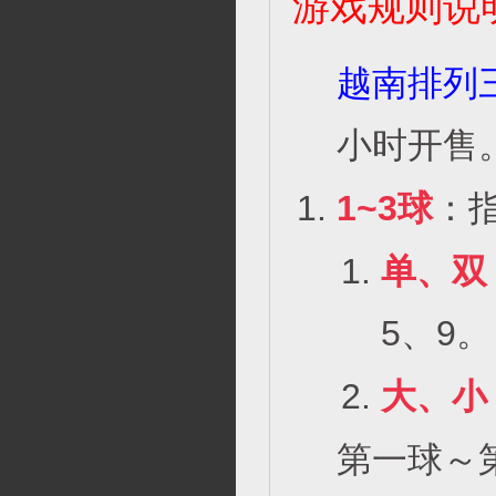
游戏规则说
越南排列
小时开售
1~3球
：
单、双
5、9。
大、小
第一球～