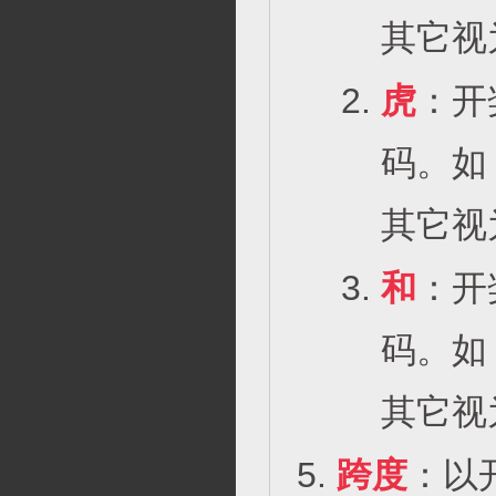
其它视
虎
：开
码。如
其它视
和
：开
码。如
其它视
跨度
：以