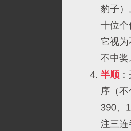
豹子）。
十位个
它视为
不中奖
半顺
：
序（不
390
注三连