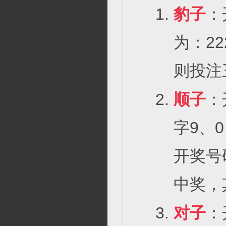
豹子
：
为：22
则投注
顺子
：
字9、0
开奖号
中奖，
对子
：