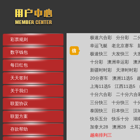
极速六合彩
分分彩
二
彩票规则
幸运飞艇
老北京赛车
数字钱包
极速快三
大发快三
大
十分彩
澳洲幸运彩
澳
每日红包
新疆时时彩
天津时时彩
天天签到
20分赛车
澳洲11选5
上海11选5
江西11选5
关于我们
十分六合彩
二十分六合
三分快三
十分快三
十
联盟协议
泰国快三
日本快三
汉
联盟方案
快乐五分
快乐十分
湖
加拿大28
澳洲28
土耳
存款帮助
越南排列三