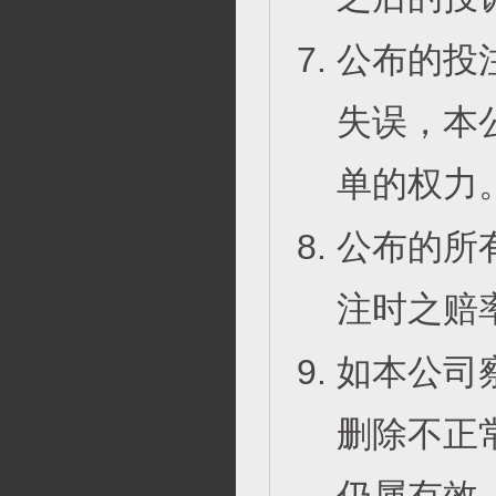
公布的投
失误，本
单的权力
公布的所
注时之赔
如本公司
删除不正