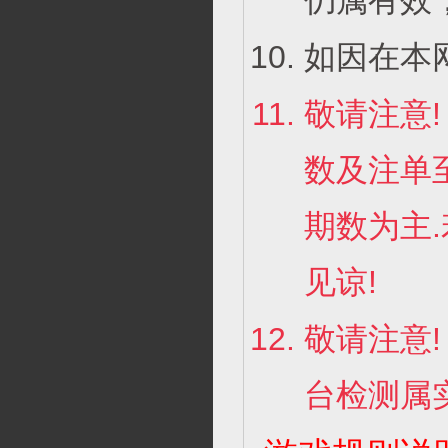
仍属有效
如因在本
敬请注意
数及注单
期数为主
见谅!
敬请注意
台检测属