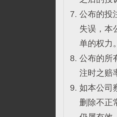
公布的投
失误，本
单的权力
公布的所
注时之赔
如本公司
删除不正