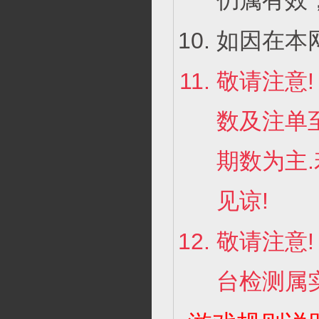
仍属有效
如因在本
敬请注意
数及注单
期数为主
见谅!
敬请注意
台检测属