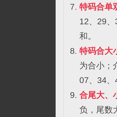
特码合单
12、29
和。
特码合大
为合小；介
07、34
合尾大、
负，尾数大