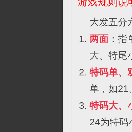
游戏规则说
大发五分
两面
：指
大、特尾
特码单、
单，如21
特码大、
24为特码