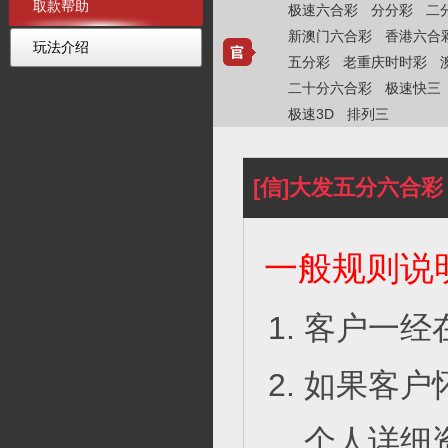
取款帮助
极速六合彩
分分彩
二
新澳门六合彩
香港六合
玩法介绍
五分彩
老重庆时时彩
二十分六合彩
极速快三
极速3D
排列三
[信]大发五分六合彩
一般规则说
客户一经
如果客户
个人详细