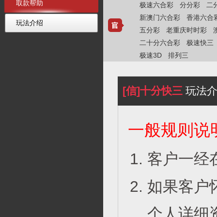
取款帮助
极速六合彩
分分彩
二
新澳门六合彩
香港六合
玩法介绍
五分彩
老重庆时时彩
二十分六合彩
极速快三
极速3D
排列三
[信]十分快三
玩法介
一般规则说
客户一经
如果客户
个人详细