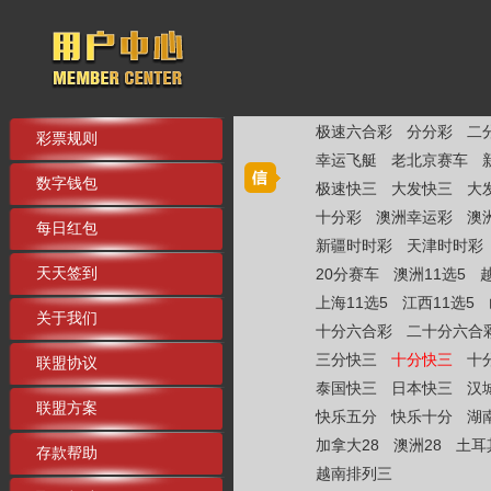
极速六合彩
分分彩
二
彩票规则
幸运飞艇
老北京赛车
数字钱包
极速快三
大发快三
大
十分彩
澳洲幸运彩
澳
每日红包
新疆时时彩
天津时时彩
天天签到
20分赛车
澳洲11选5
上海11选5
江西11选5
关于我们
十分六合彩
二十分六合
三分快三
十分快三
十
联盟协议
泰国快三
日本快三
汉
联盟方案
快乐五分
快乐十分
湖
加拿大28
澳洲28
土耳
存款帮助
越南排列三