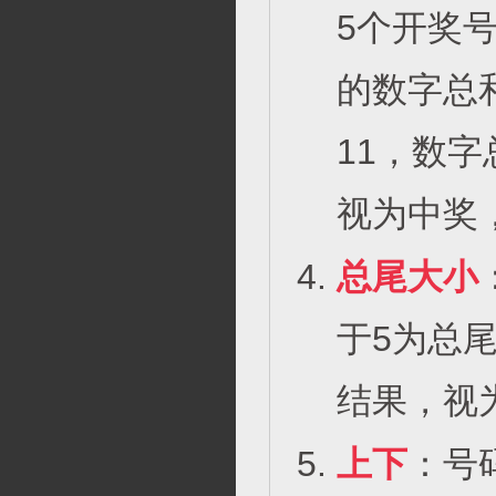
5个开奖号
的数字总和
11，数
视为中奖
总尾大小
于5为总
结果，视
上下
：号