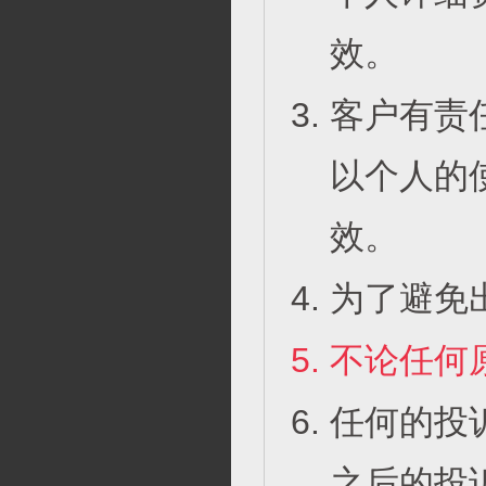
效。
客户有责
以个人的
效。
为了避免
不论任何
任何的投
之后的投