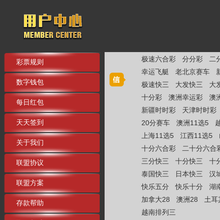
极速六合彩
分分彩
二
彩票规则
幸运飞艇
老北京赛车
数字钱包
极速快三
大发快三
大
十分彩
澳洲幸运彩
澳
每日红包
新疆时时彩
天津时时彩
天天签到
20分赛车
澳洲11选5
上海11选5
江西11选5
关于我们
十分六合彩
二十分六合
三分快三
十分快三
十
联盟协议
泰国快三
日本快三
汉
联盟方案
快乐五分
快乐十分
湖
加拿大28
澳洲28
土耳
存款帮助
越南排列三