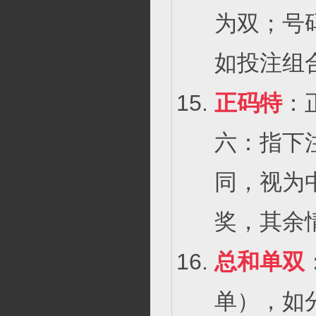
为双；号
如投注组
正码特
：
六：指下
同，视为
奖，其余
总和单双
单），如分