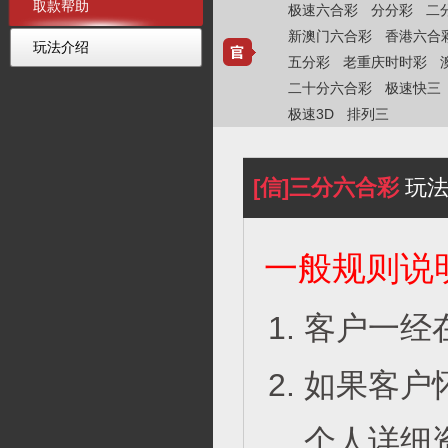
取款帮助
极速六合彩
分分彩
二
新澳门六合彩
香港六合
玩法介绍
五分彩
老重庆时时彩
二十分六合彩
极速快三
极速3D
排列三
[信]三分六合彩
玩法
一般规则说
客户一经
如果客户
个人详细