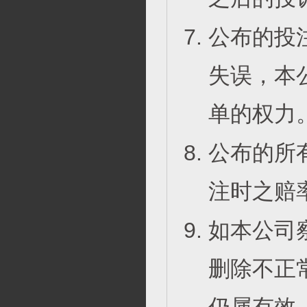
公布的投
失误，本
单的权力
公布的所
注时之赔
如本公司
删除不正