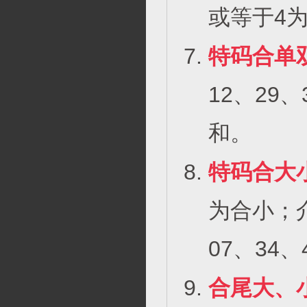
或等于4
特码合单
12、29
和。
特码合大
为合小；介
07、34
合尾大、