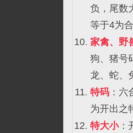
负，尾数大
等于4为合
家禽、野
狗、猪号
龙、蛇、
特码
：六
为开出之
特大小
：