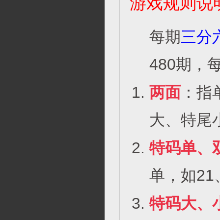
游戏规则说
每期
三分
480期，
两面
：指
大、特尾
特码单、
单，如21
特码大、