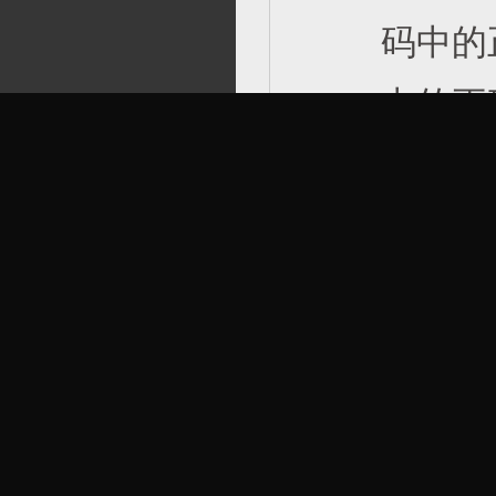
码中的
中的正
06、
08，
08三
或没有
三全中
奖号码