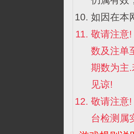
仍属有效
如因在本
敬请注意
数及注单
期数为主
见谅!
敬请注意
台检测属