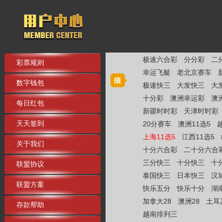
极速六合彩
分分彩
二
彩票规则
幸运飞艇
老北京赛车
数字钱包
极速快三
大发快三
大
十分彩
澳洲幸运彩
澳
每日红包
新疆时时彩
天津时时彩
天天签到
20分赛车
澳洲11选5
上海11选5
江西11选5
关于我们
十分六合彩
二十分六合
三分快三
十分快三
十
联盟协议
泰国快三
日本快三
汉
联盟方案
快乐五分
快乐十分
湖
加拿大28
澳洲28
土耳
存款帮助
越南排列三