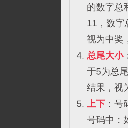
的数字总和
11，数
视为中奖
总尾大小
于5为总
结果，视
上下
：号
号码中：