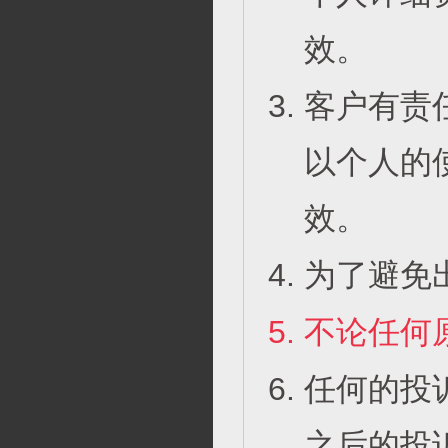
效。
客户有责
以个人的
效。
为了避免
不论任何
任何的投
之后的投