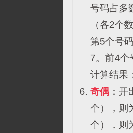
号码占多
（各2个
第5个号码
7。前4
计算结果：1
奇偶
：开
个），则
个），则