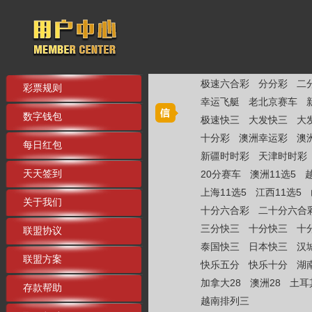
极速六合彩
分分彩
二
彩票规则
幸运飞艇
老北京赛车
数字钱包
极速快三
大发快三
大
十分彩
澳洲幸运彩
澳
每日红包
新疆时时彩
天津时时彩
天天签到
20分赛车
澳洲11选5
上海11选5
江西11选5
关于我们
十分六合彩
二十分六合
三分快三
十分快三
十
联盟协议
泰国快三
日本快三
汉
联盟方案
快乐五分
快乐十分
湖
加拿大28
澳洲28
土耳
存款帮助
越南排列三