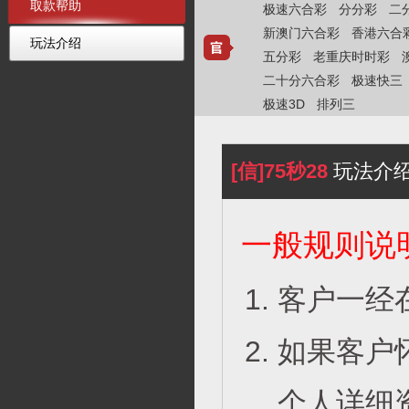
取款帮助
极速六合彩
分分彩
二
新澳门六合彩
香港六合
玩法介绍
五分彩
老重庆时时彩
二十分六合彩
极速快三
极速3D
排列三
[信]75秒28
玩法介
一般规则说
客户一经
如果客户
个人详细