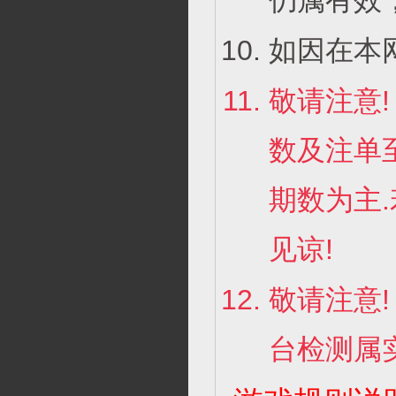
仍属有效
如因在本
敬请注意
数及注单
期数为主
见谅!
敬请注意
台检测属