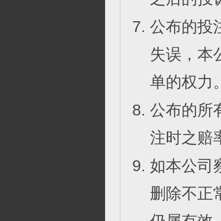
公布的投
失误，本
单的权力
公布的所
注时之赔
如本公司
删除不正