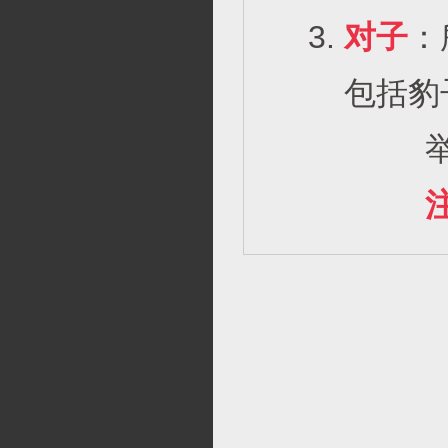
对子
：
包括豹
举例：