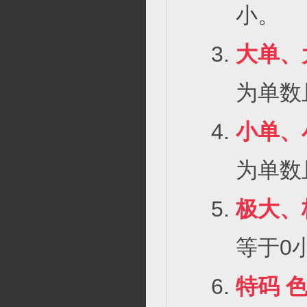
小。
大单、
为单数
小单、
为单数
极大、
等于0
特码 