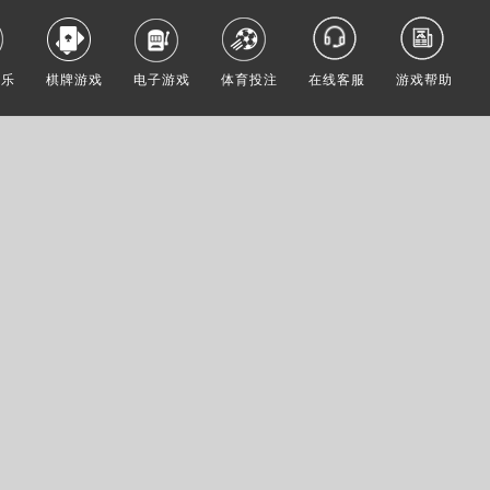
娱乐
棋牌游戏
电子游戏
体育投注
在线客服
游戏帮助