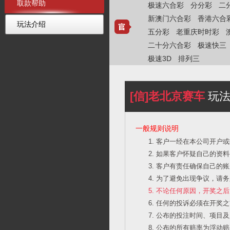
取款帮助
极速六合彩
分分彩
二
新澳门六合彩
香港六合
玩法介绍
五分彩
老重庆时时彩
二十分六合彩
极速快三
极速3D
排列三
[信]老北京赛车
玩法
一般规则说明
客户一经在本公司开户或
如果客户怀疑自己的资料
客户有责任确保自己的账
为了避免出现争议，请务
不论任何原因，开奖之后
任何的投诉必须在开奖之
公布的投注时间、项目及
公布的所有赔率为浮动赔