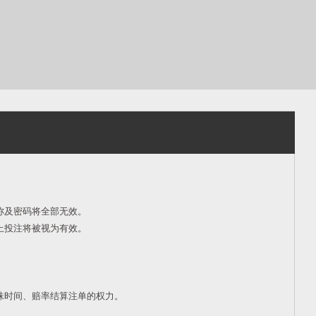
称及密码将全部无效。
上投注将被视为有效。
珠时间、赔率结算注单的权力。