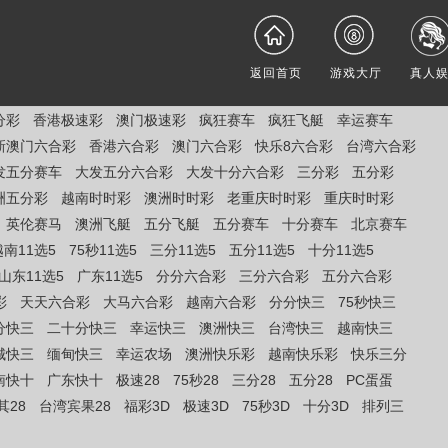
返回首页
游戏大厅
真人
分彩
香港极速彩
澳门极速彩
疯狂赛车
疯狂飞艇
幸运赛车
新澳门六合彩
香港六合彩
澳门六合彩
快乐8六合彩
台湾六合彩
发五分赛车
大发五分六合彩
大发十分六合彩
三分彩
五分彩
洲五分彩
越南时时彩
澳洲时时彩
老重庆时时彩
重庆时时彩
英伦赛马
澳洲飞艇
五分飞艇
五分赛车
十分赛车
北京赛车
越南11选5
75秒11选5
三分11选5
五分11选5
十分11选5
山东11选5
广东11选5
分分六合彩
三分六合彩
五分六合彩
彩
天天六合彩
大马六合彩
越南六合彩
分分快三
75秒快三
分快三
二十分快三
幸运快三
澳洲快三
台湾快三
越南快三
城快三
缅甸快三
幸运农场
澳洲快乐彩
越南快乐彩
快乐三分
南快十
广东快十
极速28
75秒28
三分28
五分28
PC蛋蛋
其28
台湾宾果28
福彩3D
极速3D
75秒3D
十分3D
排列三