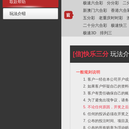
取款帮助
极速六合彩
分分彩
二
新澳门六合彩
香港六合
玩法介绍
五分彩
老重庆时时彩
二十分六合彩
极速快三
极速3D
排列三
[信]快乐三分
玩法介
一般规则说明
客户一经在本公司开户或
如果客户怀疑自己的资料
客户有责任确保自己的账
为了避免出现争议，请务
不论任何原因，开奖之后
任何的投诉必须在开奖之
公布的投注时间、项目及
公布的所有赔率为浮动赔