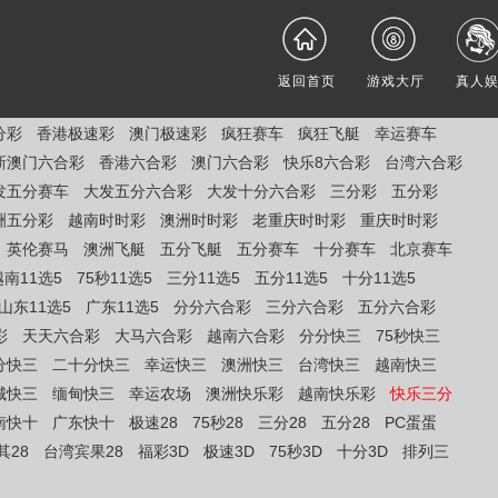
返回首页
游戏大厅
真人
分彩
香港极速彩
澳门极速彩
疯狂赛车
疯狂飞艇
幸运赛车
新澳门六合彩
香港六合彩
澳门六合彩
快乐8六合彩
台湾六合彩
发五分赛车
大发五分六合彩
大发十分六合彩
三分彩
五分彩
洲五分彩
越南时时彩
澳洲时时彩
老重庆时时彩
重庆时时彩
英伦赛马
澳洲飞艇
五分飞艇
五分赛车
十分赛车
北京赛车
越南11选5
75秒11选5
三分11选5
五分11选5
十分11选5
山东11选5
广东11选5
分分六合彩
三分六合彩
五分六合彩
彩
天天六合彩
大马六合彩
越南六合彩
分分快三
75秒快三
分快三
二十分快三
幸运快三
澳洲快三
台湾快三
越南快三
城快三
缅甸快三
幸运农场
澳洲快乐彩
越南快乐彩
快乐三分
南快十
广东快十
极速28
75秒28
三分28
五分28
PC蛋蛋
其28
台湾宾果28
福彩3D
极速3D
75秒3D
十分3D
排列三