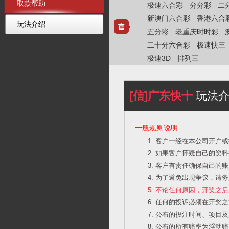
取款帮助
极速六合彩
分分彩
二
新澳门六合彩
香港六合
玩法介绍
五分彩
老重庆时时彩
二十分六合彩
极速快三
极速3D
排列三
[信]广东快十
玩法介
一般规则说明
客户一经在本公司开户或
如果客户怀疑自己的资料
客户有责任确保自己的账
为了避免出现争议，请务
不论任何原因，开奖之后
任何的投诉必须在开奖之
公布的投注时间、项目及
公布的所有赔率为浮动赔