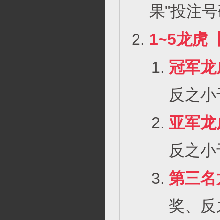
果"投注
1~5龙虎
冠军龙
反之小
亚军龙
反之小
第三名
奖、反