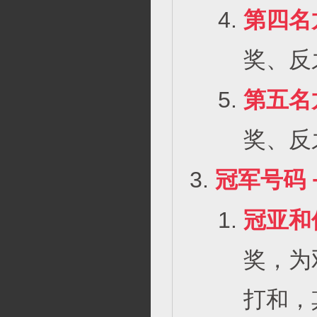
第四名
奖、反
第五名
奖、反
冠军号码 
冠亚和
奖，为
打和，