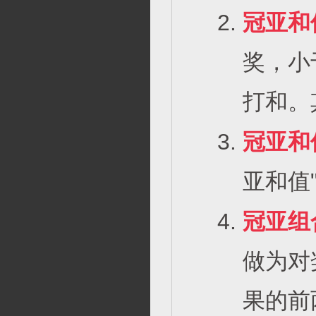
冠亚和
奖，小
打和。
冠亚和
亚和值
冠亚组
做为对
果的前