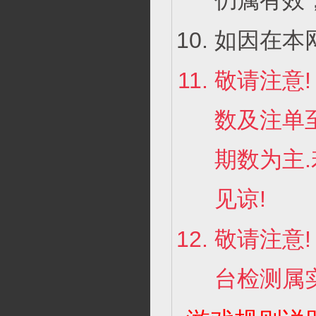
仍属有效
如因在本
敬请注意
数及注单
期数为主
见谅!
敬请注意
台检测属