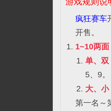
游戏规则说
疯狂赛车
开售。
1~10两面
单、双
5、9。
大、小
第一名～