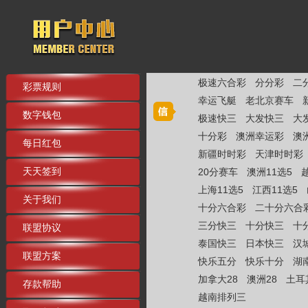
极速六合彩
分分彩
二
彩票规则
幸运飞艇
老北京赛车
数字钱包
极速快三
大发快三
大
十分彩
澳洲幸运彩
澳
每日红包
新疆时时彩
天津时时彩
天天签到
20分赛车
澳洲11选5
上海11选5
江西11选5
关于我们
十分六合彩
二十分六合
三分快三
十分快三
十
联盟协议
泰国快三
日本快三
汉
联盟方案
快乐五分
快乐十分
湖
加拿大28
澳洲28
土耳
存款帮助
越南排列三