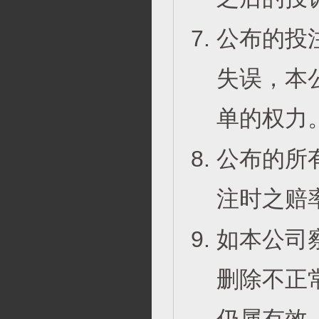
公布的投
失误，本
单的权力
公布的所
注时之赔
如本公司
删除不正