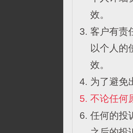
效。
客户有责
以个人的
效。
为了避免
不论任何
任何的投
之后的投