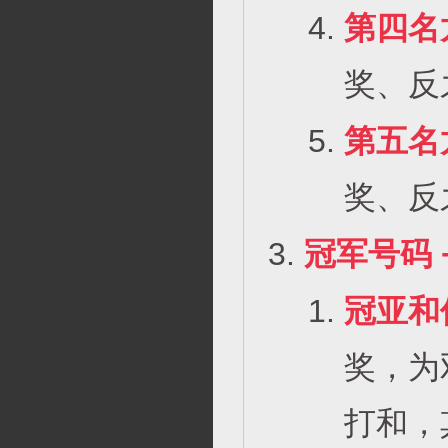
第四名
奖、反
第五名
奖、反
冠军号码 
冠亚和
奖，为
打和，