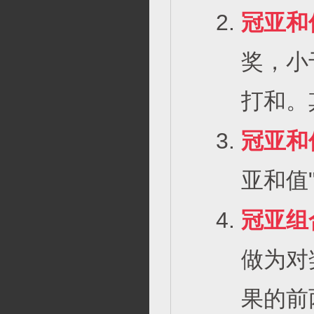
冠亚和
奖，小
打和。
冠亚和
亚和值
冠亚组
做为对
果的前