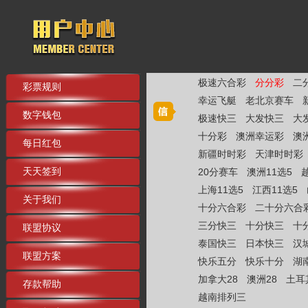
极速六合彩
分分彩
二
彩票规则
幸运飞艇
老北京赛车
数字钱包
极速快三
大发快三
大
十分彩
澳洲幸运彩
澳
每日红包
新疆时时彩
天津时时彩
天天签到
20分赛车
澳洲11选5
上海11选5
江西11选5
关于我们
十分六合彩
二十分六合
三分快三
十分快三
十
联盟协议
泰国快三
日本快三
汉
联盟方案
快乐五分
快乐十分
湖
加拿大28
澳洲28
土耳
存款帮助
越南排列三