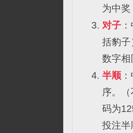
为中奖
对子
：
括豹子）
数字相
半顺
：
序。（
码为1
投注半