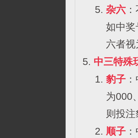
杂六
：
如中奖
六者视
中三特殊
豹子
：
为00
则投注
顺子
：