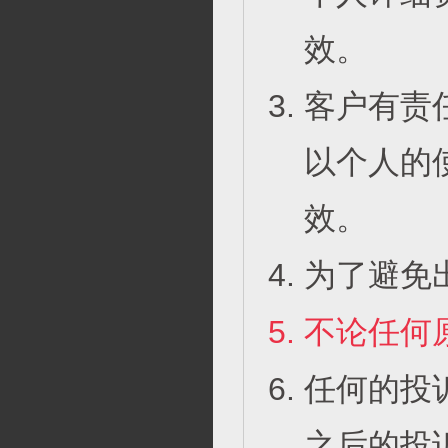
效。
客户有责
以个人的
效。
为了避免
不论任何
任何的投
之后的投