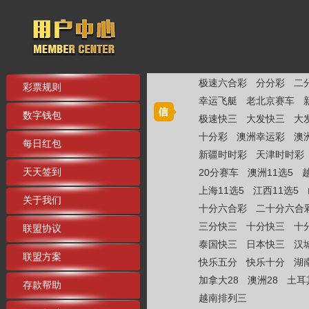
极速六合彩
分分彩
二
彩票规则
幸运飞艇
老北京赛车
数字钱包
极速快三
大发快三
大
十分彩
澳洲幸运彩
澳
每日红包
新疆时时彩
天津时时彩
天天签到
20分赛车
澳洲11选5
上海11选5
江西11选5
关于我们
十分六合彩
二十分六合
三分快三
十分快三
十
联盟协议
泰国快三
日本快三
汉
联盟方案
快乐五分
快乐十分
湖
加拿大28
澳洲28
土耳
存款帮助
越南排列三