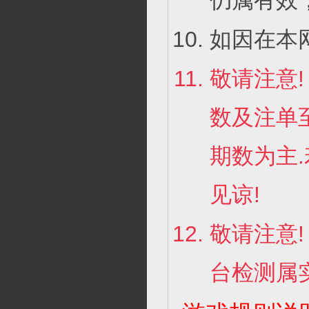
仍属有效
如因在本
敬请注意
数及注单
期数为主
见谅!
敬请注意
台检测属