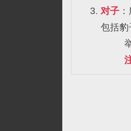
对子
：
包括豹
举例：