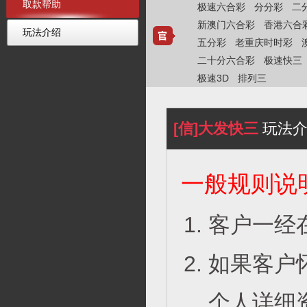
取款帮助
极速六合彩
分分彩
二
新澳门六合彩
香港六合
玩法介绍
五分彩
老重庆时时彩
二十分六合彩
极速快三
极速3D
排列三
[信]大发快三
玩法介
一般规则说
客户一经
如果客户
个人详细