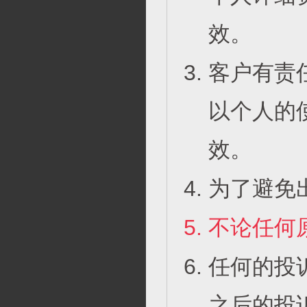
效。
客户有责
以个人的
效。
为了避免
不论任何
任何的投
之后的投