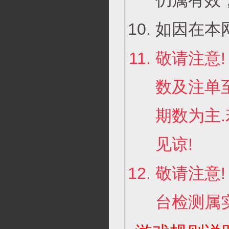
仍属有效
如因在本
敬请注意
数及注单
期数为主
见谅!
敬请注意
台检测属