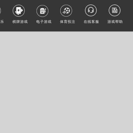
娱乐
棋牌游戏
电子游戏
体育投注
在线客服
游戏帮助