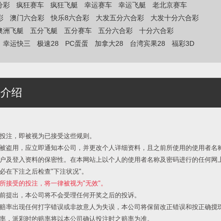
分彩
疯狂赛车
疯狂飞艇
幸运赛车
幸运飞艇
老北京赛车
彩
澳门六合彩
快乐8六合彩
大发五分六合彩
大发十分六合彩
澳洲飞艇
五分飞艇
五分赛车
五分六合彩
十分六合彩
幸运快三
极速28
PC蛋蛋
加拿大28
台湾宾果28
福彩3D
介绍
投注，即被视为已接受这些规则。
被盗用，应立即通知本公司，并更改个人详细资料，且之前所使用的使用者名
户及登入资料的保密性。在本网站上以个人的使用者名称及密码进行的任何网
必在下注之后检查"下注状况"。
所接受的投注，将一律被视为"无效"。
前提出，本公司将不会受理任何开奖之后的投诉。
赔率出现任何打字错误或非故意人为失误，本公司将保留改正错误和按正确搅
率，派彩时的赔率将以本公司确认投注时之赔率为准。