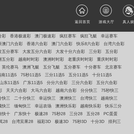
返回首页
游戏大厅
真人
分彩
香港极速彩
澳门极速彩
疯狂赛车
疯狂飞艇
幸运赛车
新澳门六合彩
香港六合彩
澳门六合彩
快乐8六合彩
台湾六合彩
发五分赛车
大发五分六合彩
大发十分六合彩
三分彩
五分彩
洲五分彩
越南时时彩
澳洲时时彩
老重庆时时彩
重庆时时彩
英伦赛马
澳洲飞艇
五分飞艇
五分赛车
十分赛车
北京赛车
越南11选5
75秒11选5
三分11选5
五分11选5
十分11选5
山东11选5
广东11选5
分分六合彩
三分六合彩
五分六合彩
彩
天天六合彩
大马六合彩
越南六合彩
分分快三
75秒快三
分快三
二十分快三
幸运快三
澳洲快三
台湾快三
越南快三
城快三
缅甸快三
幸运农场
澳洲快乐彩
越南快乐彩
快乐三分
南快十
广东快十
极速28
75秒28
三分28
五分28
PC蛋蛋
其28
台湾宾果28
福彩3D
极速3D
75秒3D
十分3D
排列三