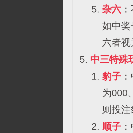
杂六
：
如中奖
六者视
中三特殊
豹子
：
为00
则投注
顺子
：