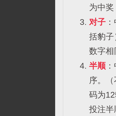
为中奖
对子
：
括豹子）
数字相
半顺
：
序。（
码为1
投注半