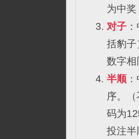
为中奖
对子
：
括豹子）
数字相
半顺
：
序。（
码为1
投注半