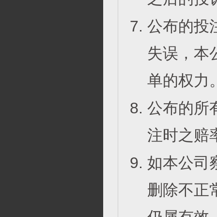
公布的投
失误，本
单的权力
公布的所
注时之赔
如本公司
删除不正