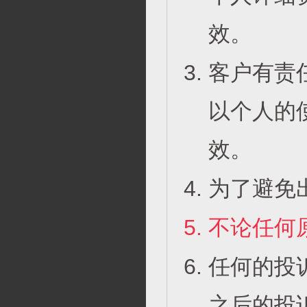
效。
客户有责
以个人的
效。
为了避免
不论任何
任何的投
之后的投