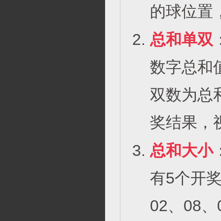
的球位置
总和单双
数字总和值
双数为总
奖结果，
总和大小
有5个开
02、08