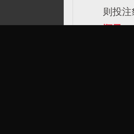
则投注
顺子
：
（数字9
546
为中奖
对子
：
括豹子）
数字相