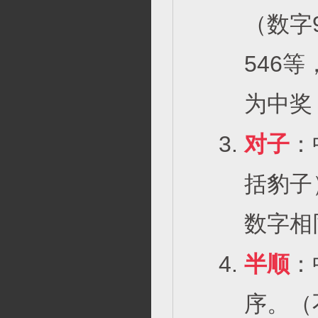
（数字9
546
为中奖
对子
：
括豹子）
数字相
半顺
：
序。（