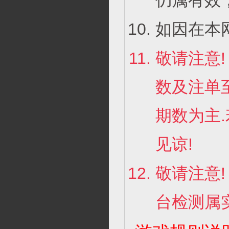
仍属有效
如因在本
敬请注意
数及注单
期数为主
见谅!
敬请注意
台检测属