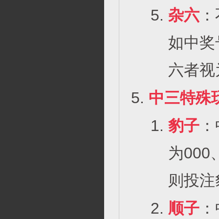
杂六
：
如中奖
六者视
中三特殊
豹子
：
为00
则投注
顺子
：