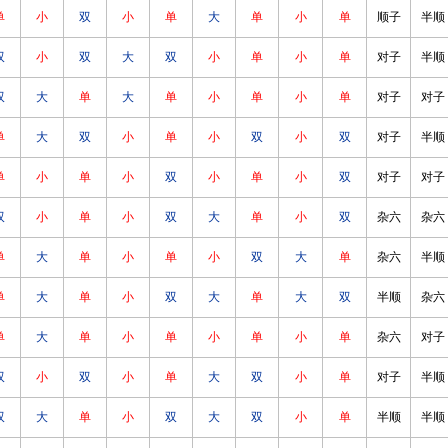
单
小
双
小
单
大
单
小
单
顺子
半顺
双
小
双
大
双
小
单
小
单
对子
半顺
双
大
单
大
单
小
单
小
单
对子
对子
单
大
双
小
单
小
双
小
双
对子
半顺
单
小
单
小
双
小
单
小
双
对子
对子
双
小
单
小
双
大
单
小
双
杂六
杂六
单
大
单
小
单
小
双
大
单
杂六
半顺
单
大
单
小
双
大
单
大
双
半顺
杂六
单
大
单
小
单
小
单
小
单
杂六
对子
双
小
双
小
单
大
双
小
单
对子
半顺
双
大
单
小
双
大
双
小
单
半顺
半顺