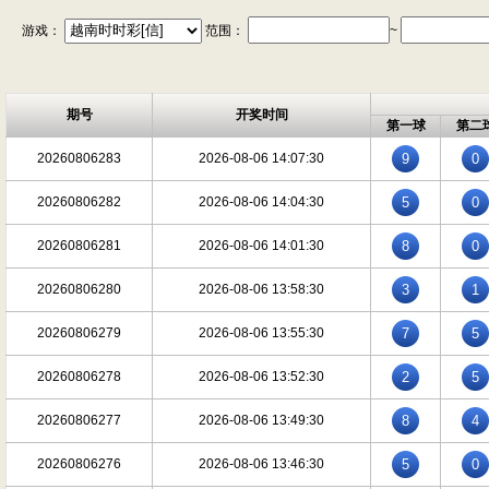
游戏：
范围：
~
期号
开奖时间
第一球
第二
20260806283
2026-08-06 14:07:30
9
0
20260806282
2026-08-06 14:04:30
5
0
20260806281
2026-08-06 14:01:30
8
0
20260806280
2026-08-06 13:58:30
3
1
20260806279
2026-08-06 13:55:30
7
5
20260806278
2026-08-06 13:52:30
2
5
20260806277
2026-08-06 13:49:30
8
4
20260806276
2026-08-06 13:46:30
5
0