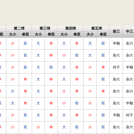
第二球
第三球
第四球
第五球
前三
中三
双
大小
单双
大小
单双
大小
单双
大小
单双
单
小
双
大
单
大
单
大
双
半顺
杂六
单
小
双
大
单
小
双
大
双
杂六
杂六
双
小
双
大
双
大
单
小
单
对子
半顺
单
小
单
大
单
大
单
小
双
杂六
杂六
单
大
单
大
单
小
单
小
单
杂六
杂六
双
大
单
大
单
小
双
小
双
杂六
半顺
双
小
双
大
单
大
单
小
双
半顺
对子
单
小
双
小
单
大
双
小
双
杂六
杂六