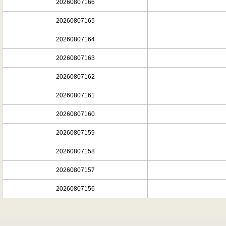
20260807166
20260807165
20260807164
20260807163
20260807162
20260807161
20260807160
20260807159
20260807158
20260807157
20260807156