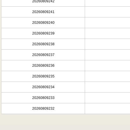
20260809242
20260809241
20260809240
20260809239
20260809238
20260809237
20260809236
20260809235
20260809234
20260809233
20260809232