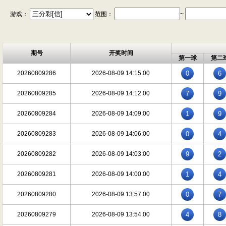
游戏：
范围：
~
期号
开奖时间
第一球
第二
20260809286
2026-08-09 14:15:00
0
6
20260809285
2026-08-09 14:12:00
7
9
20260809284
2026-08-09 14:09:00
1
9
20260809283
2026-08-09 14:06:00
0
4
20260809282
2026-08-09 14:03:00
9
2
20260809281
2026-08-09 14:00:00
1
4
20260809280
2026-08-09 13:57:00
0
7
20260809279
2026-08-09 13:54:00
4
8