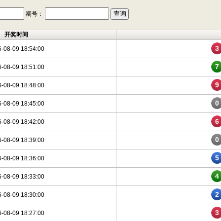
期号：
开奖时间
3
-08-09 18:54:00
7
-08-09 18:51:00
9
-08-09 18:48:00
0
-08-09 18:45:00
6
-08-09 18:42:00
0
-08-09 18:39:00
5
-08-09 18:36:00
4
-08-09 18:33:00
2
-08-09 18:30:00
3
-08-09 18:27:00