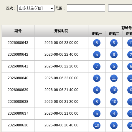
游戏：
范围：
~
彩球号
期号
开奖时间
正码一
正码二
正
2026080643
2026-08-06 23:00:00
8
5
1
2026080642
2026-08-06 22:40:00
5
6
2
2026080641
2026-08-06 22:20:00
7
5
6
2026080640
2026-08-06 22:00:00
8
11
1
2026080639
2026-08-06 21:40:00
4
10
6
2026080638
2026-08-06 21:20:00
8
10
1
2026080637
2026-08-06 21:00:00
5
4
1
2026080636
2026-08-06 20:40:00
10
6
3