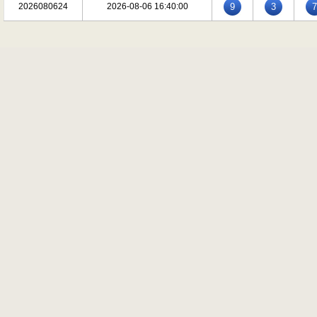
2026080624
2026-08-06 16:40:00
9
3
7