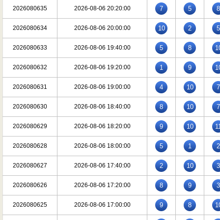
2026080635
2026-08-06 20:20:00
7
5
8
2026080634
2026-08-06 20:00:00
10
2
5
2026080633
2026-08-06 19:40:00
5
8
1
2026080632
2026-08-06 19:20:00
1
9
1
2026080631
2026-08-06 19:00:00
4
10
7
2026080630
2026-08-06 18:40:00
8
10
7
2026080629
2026-08-06 18:20:00
9
10
1
2026080628
2026-08-06 18:00:00
5
1
2
2026080627
2026-08-06 17:40:00
2
10
3
2026080626
2026-08-06 17:20:00
8
9
3
2026080625
2026-08-06 17:00:00
9
8
1