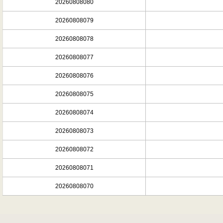
20260808080
20260808079
20260808078
20260808077
20260808076
20260808075
20260808074
20260808073
20260808072
20260808071
20260808070