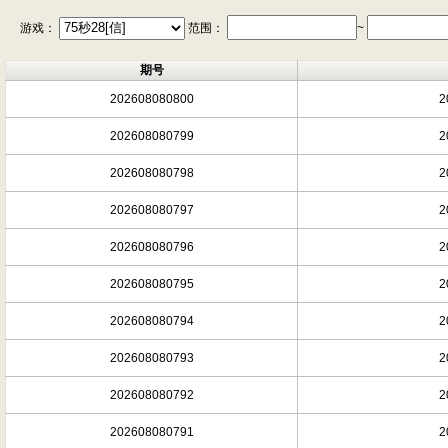
游戏：
范围：
~
期号
202608080800
2
202608080799
2
202608080798
2
202608080797
2
202608080796
2
202608080795
2
202608080794
2
202608080793
2
202608080792
2
202608080791
2