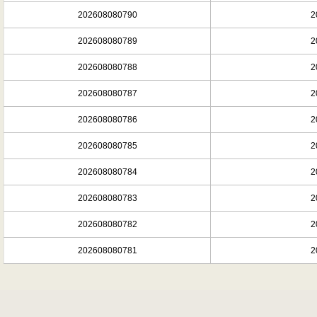
202608080790
2
202608080789
2
202608080788
2
202608080787
2
202608080786
2
202608080785
2
202608080784
2
202608080783
2
202608080782
2
202608080781
2