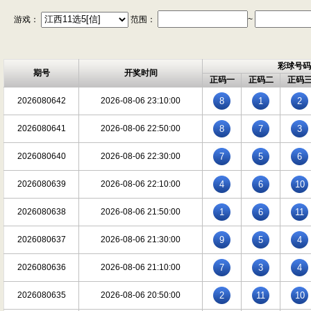
游戏：
范围：
~
彩球号码
期号
开奖时间
正码一
正码二
正码
2026080642
2026-08-06 23:10:00
8
1
2
2026080641
2026-08-06 22:50:00
8
7
3
2026080640
2026-08-06 22:30:00
7
5
6
2026080639
2026-08-06 22:10:00
4
6
10
2026080638
2026-08-06 21:50:00
1
6
11
2026080637
2026-08-06 21:30:00
9
5
4
2026080636
2026-08-06 21:10:00
7
3
4
2026080635
2026-08-06 20:50:00
2
11
10