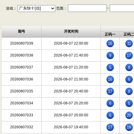
游戏：
范围：
~
期号
开奖时间
正码一
正码
20260807039
2026-08-07 22:00:00
16
11
20260807038
2026-08-07 21:40:00
9
17
20260807037
2026-08-07 21:20:00
5
8
20260807036
2026-08-07 21:00:00
16
6
20260807035
2026-08-07 20:40:00
17
8
20260807034
2026-08-07 20:20:00
6
5
20260807033
2026-08-07 20:00:00
6
20
20260807032
2026-08-07 19:40:00
17
19