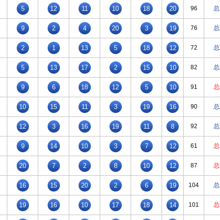
5
12
11
10
18
20
96
总
9
2
4
20
3
19
76
总
2
1
13
5
18
12
72
总
5
13
17
2
15
10
82
总
9
6
18
12
5
10
91
总
10
15
11
3
19
16
90
总
12
3
16
19
11
8
92
总
9
14
10
3
7
12
61
总
20
7
2
8
10
12
87
总
16
15
20
2
6
19
104
总
19
16
10
17
18
14
101
总