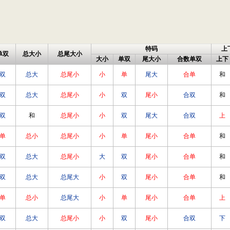
特码
上
单双
总大小
总尾大小
大小
单双
尾大小
合数单双
上下
双
总大
总尾小
小
单
尾大
合单
和
双
总大
总尾小
小
双
尾小
合双
和
双
和
总尾小
小
双
尾大
合双
上
单
总小
总尾小
小
单
尾小
合单
和
双
总大
总尾小
大
双
尾小
合单
和
双
总大
总尾大
小
双
尾小
合单
和
单
总小
总尾大
小
单
尾小
合单
上
双
总大
总尾小
小
双
尾小
合双
下