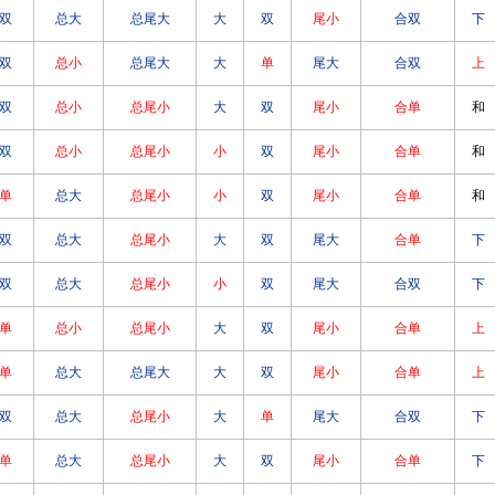
双
总大
总尾大
大
双
尾小
合双
下
双
总小
总尾大
大
单
尾大
合双
上
双
总小
总尾小
大
双
尾小
合单
和
双
总小
总尾小
小
双
尾小
合单
和
单
总大
总尾小
小
双
尾小
合单
和
双
总大
总尾小
大
双
尾大
合单
下
双
总大
总尾小
小
双
尾大
合双
下
单
总小
总尾小
大
双
尾小
合单
上
单
总大
总尾大
大
双
尾小
合单
上
双
总大
总尾小
大
单
尾大
合双
下
单
总大
总尾小
大
双
尾小
合单
下